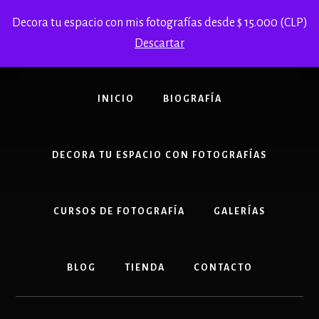
Skip
Decora tu espacio con mis fotografías desde $ 15.000 (CLP)
to
content
Descartar
INICIO
BIOGRAFÍA
DECORA TU ESPACIO CON FOTOGRAFÍAS
CURSOS DE FOTOGRAFÍA
GALERÍAS
BLOG
TIENDA
CONTACTO