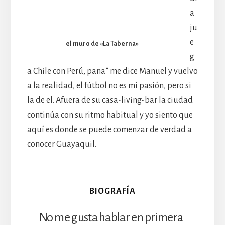
a
ju
e
el muro de «La Taberna»
g
a Chile con Perú, pana” me dice Manuel y vuelvo
a la realidad, el fútbol no es mi pasión, pero si
la de el. Afuera de su casa-living-bar la ciudad
continúa con su ritmo habitual y yo siento que
aquí es donde se puede comenzar de verdad a
conocer Guayaquil.
BIOGRAFÍA
No me gusta hablar en primera