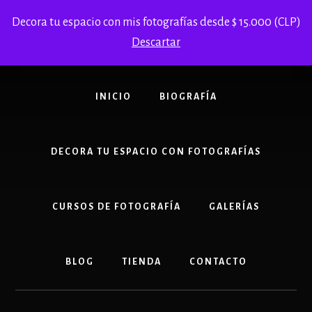
Skip
Decora tu espacio con mis fotografías desde $ 15.000 (CLP)
to
content
Descartar
INICIO
BIOGRAFÍA
DECORA TU ESPACIO CON FOTOGRAFÍAS
CURSOS DE FOTOGRAFÍA
GALERÍAS
BLOG
TIENDA
CONTACTO