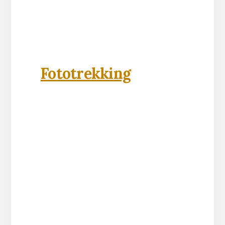
expediciones
fotográficas que
desde el año 1996
imparto a través de
Fototrekking
.