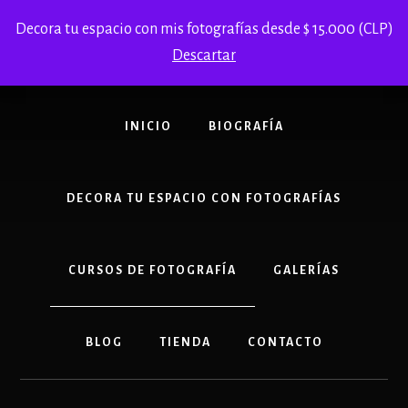
Skip
Decora tu espacio con mis fotografías desde $ 15.000 (CLP)
to
content
Descartar
INICIO
BIOGRAFÍA
DECORA TU ESPACIO CON FOTOGRAFÍAS
CURSOS DE FOTOGRAFÍA
GALERÍAS
BLOG
TIENDA
CONTACTO